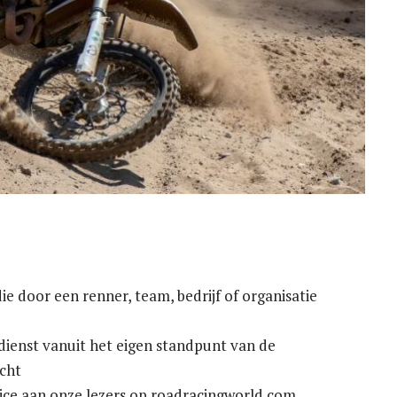
ie door een renner, team, bedrijf of organisatie
dienst vanuit het eigen standpunt van de
acht
ice aan onze lezers op roadracingworld.com