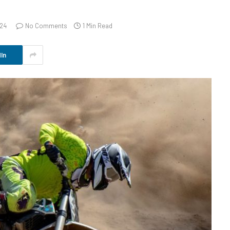
024
No Comments
1 Min Read
In