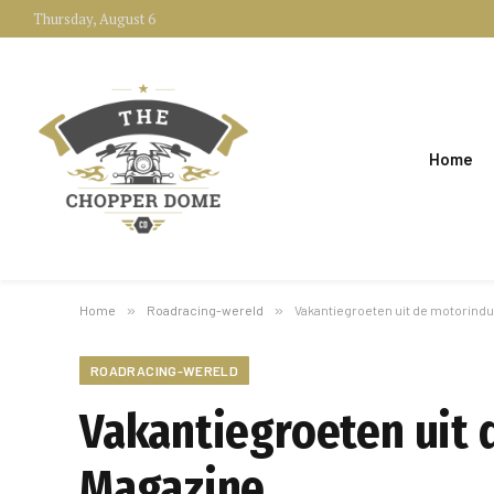
Thursday, August 6
Home
Home
»
Roadracing-wereld
»
Vakantiegroeten uit de motorindu
ROADRACING-WERELD
Vakantiegroeten uit 
Magazine