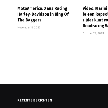
MotoAmerica: Xaus Racing
Video: Marini
Harley-Davidson in King Of
je een Repso
The Baggers
rijder kunt w
Roadracing 
November 15, 2023
October 24, 2023
RECENTE BERICHTEN